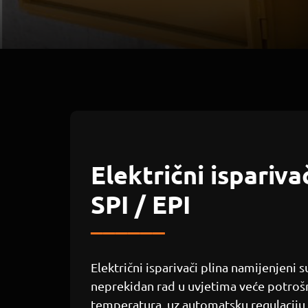
Električni isparivač
SPI / EPI
______
Električni isparivači plina namijenjeni 
neprekidan rad u uvjetima veće potrošnj
temperatura, uz automatsku regulaciju i