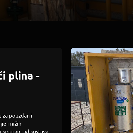
i plina -
su za pouzdan i
e i nižih
 siguran rad sustava.