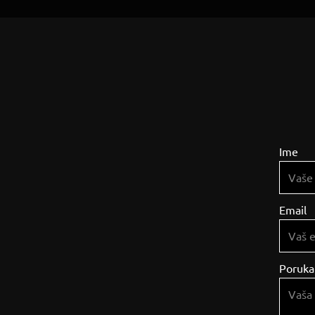
Ime
Email
Poruka