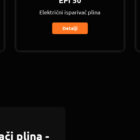
EPI 50
Električni isparivač plina
Detalji
či plina -