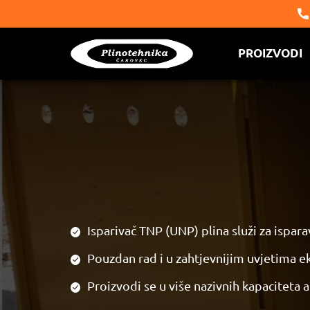
PROIZVOD
Isparivač TNP (UNP) plina služi za ​​ispar
Pouzdan rad i u zahtjevnijim uvjetima e
Proizvodi se u više nazivnih kapaciteta a