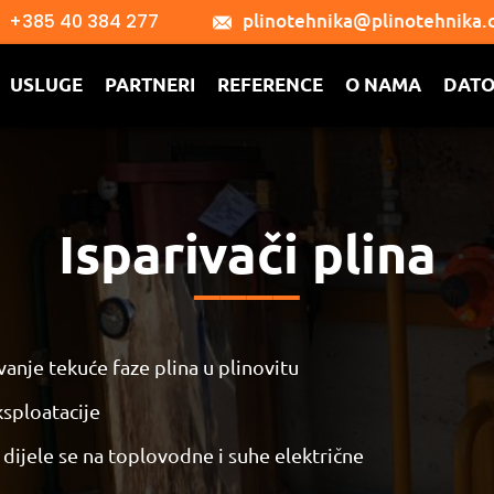
plinotehnika@plinotehnika
+385 40 384 277
I USLUGE PARTNERI REFERENCE O NAMA DAT
Isparivači plina
____
avanje tekuće faze plina u plinovitu
ksploatacije
 dijele se na toplovodne i suhe električne