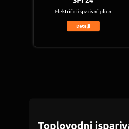
SPI 24
Električni isparivač plina
Detalji
Toplovodni ispariva