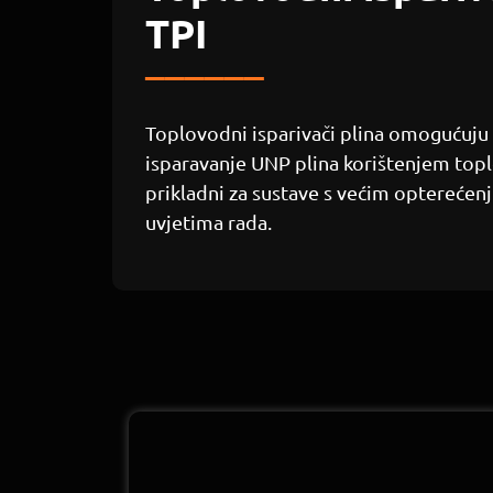
TPI
______
Toplovodni isparivači plina omogućuju
isparavanje UNP plina korištenjem top
prikladni za sustave s većim opterećenj
uvjetima rada.