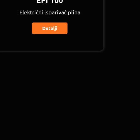
EPI 100
Električni isparivač plina
Detalji