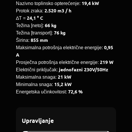
19,4 kW
Nazivno toplinsko opterećenje:
2.520 m3 / h
Protok zraka:
24,1 ° C
ΔT =
66 kg
Težina [neto]:
76 kg
Težina [transport]:
855 mm
Širina:
0,95
Maksimalna potrošnja električne energije:
A
219 W
Prosječna potrošnja električne energije:
jednofazni
230V/50Hz
Električni priključak:
21 kW
Maksimalna snaga:
15,2 kW
Minimalna snaga:
72,6 %
Energetska učinkovitost:
Upravljanje