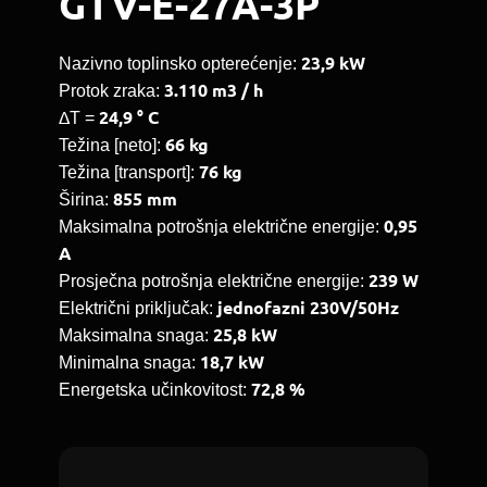
GTV-E-27A-3P
23,9 kW
Nazivno toplinsko opterećenje:
3.110 m3 / h
Protok zraka:
24,9 ° C
ΔT =
66 kg
Težina [neto]:
76 kg
Težina [transport]:
855 mm
Širina:
0,95
Maksimalna potrošnja električne energije:
A
239 W
Prosječna potrošnja električne energije:
jednofazni
230V/50Hz
Električni priključak:
25,8 kW
Maksimalna snaga:
18,7 kW
Minimalna snaga:
72,8 %
Energetska učinkovitost: