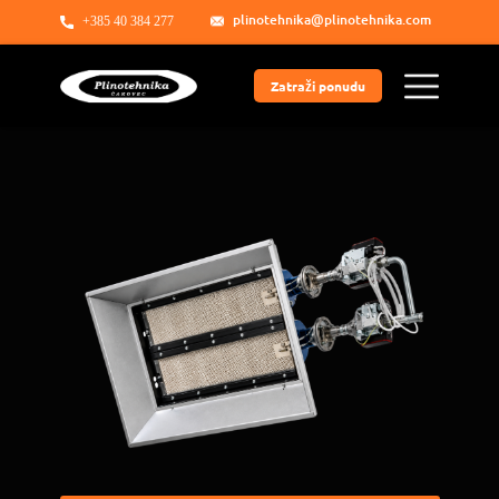
plinotehnika@plinotehnika.com
+385 40 384 277
Zatraži ponudu