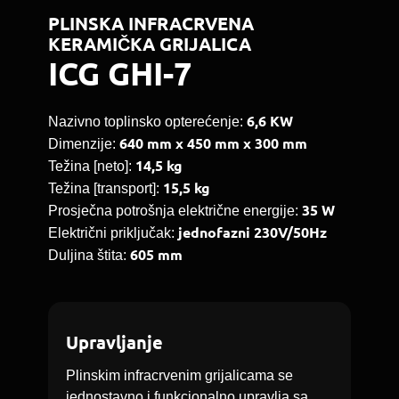
PLINSKA INFRACRVENA
KERAMIČKA GRIJALICA
ICG GHI-7
6,6 KW
Nazivno toplinsko opterećenje:
640 mm x 450 mm x 300 mm
Dimenzije:
14,5 kg
Težina [neto]:
15,5 kg
Težina [transport]:
35 W
Prosječna potrošnja električne energije:
jednofazni 230V/50Hz
Električni priključak:
605 mm
Duljina štita:
Upravljanje
Plinskim infracrvenim grijalicama se
jednostavno i funkcionalno upravlja sa