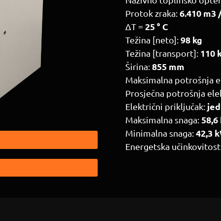
6.410 m3 
Protok zraka:
25 ° C
ΔT =
98 kg
Težina [neto]:
110 
Težina [transport]:
855 mm
Širina:
Maksimalna potrošnja el
Prosječna potrošnja ele
jed
Električni priključak:
58,6
Maksimalna snaga:
42,3 
Minimalna snaga:
Energetska učinkovitost