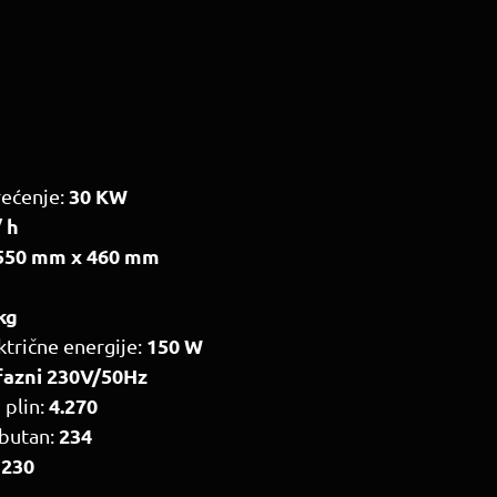
30 KW
ećenje:
/ h
 550 mm x 460 mm
kg
150 W
ktrične energije:
fazni 230V/50Hz
4.270
 plin:
234
-butan:
230
: