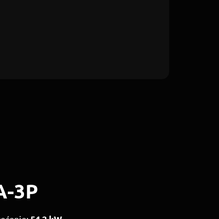
A-3P
54,2 kW
rećenje: