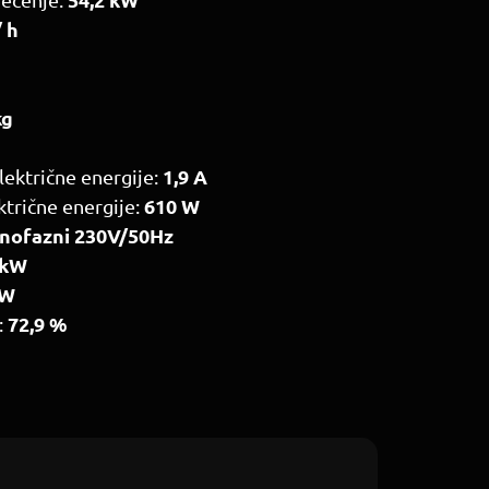
/ h
kg
1,9 A
ektrične energije:
610 W
ktrične energije:
nofazni
230V/50Hz
 kW
kW
72,9 %
: