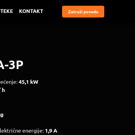
OTEKE KONTAKT
Zatraži ponudu
A-3P
45,1 kW
rećenje:
/ h
kg
1,9 A
ektrične energije: