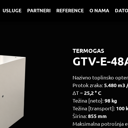
I USLUGE PARTNERI REFERENCE O NAMA DAT
TERMOGAS
GTV-E-48
Nazivno toplinsko opte
5.480 m3 
Protok zraka:
25,2 ° C
ΔT =
98 kg
Težina [neto]:
100 
Težina [transport]:
855 mm
Širina:
Maksimalna potrošnja el