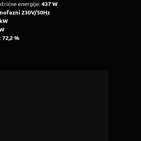
437 W
ktrične energije:
nofazni
230V/50Hz
 kW
kW
72,2 %
: